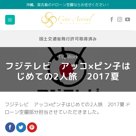
Skip
沖縄、宮古島のドローン空撮ならお任せください！
to
content
国土交通省飛行許可取得済み
TV
,
Work
フジテレビ アッコ×ピン子は
じめての2人旅 2017夏
フジテレビ アッコ×ピン子はじめての2人旅 2017夏 ド
ローン空撮部分担当させていただきました。